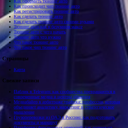
Как оформить тюнинг авто
Как происходит чип тюнинг авто
Как регистрировать тюнинг авто
Как сделать тюнинг авто
Как сделать тюнинг авто своими руками
Тюнинг авто как в безумном максе
Тюнинг авто с чего начать
Тюнинг авто что нужно
Что такое тюнинг авто
Что такое чип тюнинг авто
Страницы
Карта
Свежие записи
Паблик в Telegram: как сообщества превращаются в
современные медиа и центры общения
Медиабайер в арбитраже трафика: профессия, которая
объединяет аналитику, маркетинг и стратегическое
мышление
Грузоперевозки из ОАЭ в Россию: как подготовить
документы и маршрут
Платформы финансовых операций: как оценивать