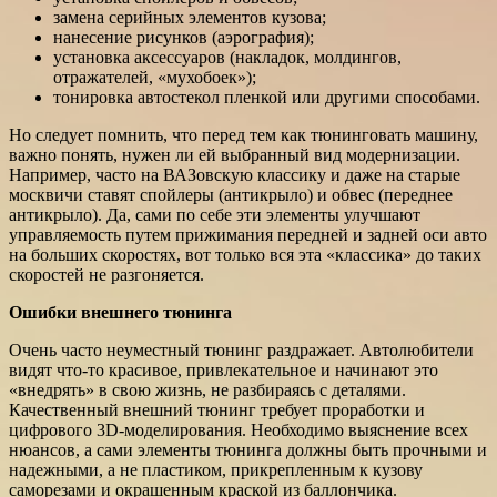
замена серийных элементов кузова;
нанесение рисунков (аэрография);
установка аксессуаров (накладок, молдингов,
отражателей, «мухобоек»);
тонировка автостекол пленкой или другими способами.
Но следует помнить, что перед тем как тюнинговать машину,
важно понять, нужен ли ей выбранный вид модернизации.
Например, часто на ВАЗовскую классику и даже на старые
москвичи ставят спойлеры (антикрыло) и обвес (переднее
антикрыло). Да, сами по себе эти элементы улучшают
управляемость путем прижимания передней и задней оси авто
на больших скоростях, вот только вся эта «классика» до таких
скоростей не разгоняется.
Ошибки внешнего тюнинга
Очень часто неуместный тюнинг раздражает. Автолюбители
видят что-то красивое, привлекательное и начинают это
«внедрять» в свою жизнь, не разбираясь с деталями.
Качественный внешний тюнинг требует проработки и
цифрового 3D-моделирования. Необходимо выяснение всех
нюансов, а сами элементы тюнинга должны быть прочными и
надежными, а не пластиком, прикрепленным к кузову
саморезами и окрашенным краской из баллончика.