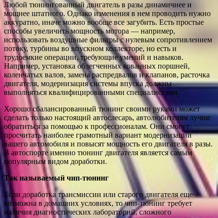
Любой тюнингованный двигатель в разы динамичнее и
мощнее штатного. Однако изменения в нем проводить нужно
аккуратно, иначе можно вообще все загубить. Есть простые
способы увеличить мощность мотора — например,
использовать воздушные фильтры с нулевым сопротивлением
потоку, турбины во впускном коллекторе, но есть и
трудоемкие операции, требующие умений и навыков.
Например, установка облегченных кованных поршней,
коленчатых валов, замена распредвалов и клапанов, расточка
двигателя, модернизация системы впуска должны
выполняться квалифицированными специалистами.
Хорошо сбалансированный тюнинг своими руками может
сделать только настоящий автослесарь, автолюбителям лучше
обратиться за помощью к профессионалам. Они смогут
просчитать наиболее грамотный вариант модернизации
вашего автомобиля и повысят мощность его двигателя в разы.
В автоспорте именно тюнинг двигателя является самым
популярным видом доработки.
Так называемый чип-тюнинг
Если доработка трансмиссии или старого двигателя еще
возможна в домашних условиях, то чип-тюнинг требует
наличия диагностических лабораторий, сложного