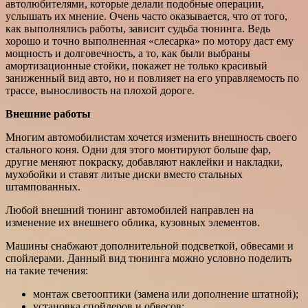
автолюбителями, которые делали подобные операции,
услышать их мнение. Очень часто оказывается, что от того,
как выполнялись работы, зависит судьба тюнинга. Ведь
хорошо и точно выполненная «слесарка» по мотору даст ему
мощность и долговечность, а то, как были выбраны
амортизационные стойки, покажет не только красивый
заниженный вид авто, но и повлияет на его управляемость по
трассе, выносливость на плохой дороге.
Внешние работы
Многим автомобилистам хочется изменить внешность своего
стального коня. Одни для этого монтируют больше фар,
другие меняют покраску, добавляют наклейки и накладки,
мухобойки и ставят литые диски вместо стальных
штампованных.
Любой внешний тюнинг автомобилей направлен на
изменение их внешнего облика, кузовных элементов.
Машины снабжают дополнительной подсветкой, обвесами и
спойлерами. Данный вид тюнинга можно условно поделить
на такие течения:
монтаж светооптики (замена или дополнение штатной);
установка спойлеров и обвесов;