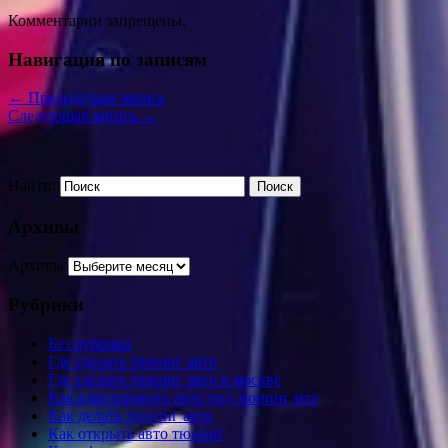
Комментарии запрещены.
Навигация по записям
←
Предыдущая запись
Следующая запись
→
Найти:
Архивы
Архивы
Рубрики
Без рубрики
Где сделать тюнинг авто
Где сделать тюнинг авто в москве
Как адаптировать авто под тюнинг мта
Как делать тюнинг авто
Как открыть авто тюнинг