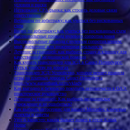
условия и риски
Нетворкинг CPA-рынка: как строить деловые связи
ответственно
Вебинары по арбитражу: как учиться без рискованных
схем
Видео по арбитражу: как учиться без рискованных схем
высоковольтные провода нулевого сопротивления
Высоковольтные провода с нулевым сопротивлением:
миф, маркетинг или инженерная реальность
Лечение за границей: как выбрать страну и клинику для
качественной медицинской помощи
Как купить транспондер для ЗСД в Санкт-Петербурге:
Путь к удобству на дорогах
Транспондер ЗСД: Устройство, которое меняет правила
игры на платных дорогах Санкт-Петербурга
https://www.garantbank.uz/ru/vklady
Как выгодно и безопасно покупать автозапчасти в ОАЭ:
практическое руководство
Лечение за границей: Как выбрать медицинское
учреждение и не ошибиться?
Как выбрать автосервис для вашего Mercedes: ключевые
аспекты и советы
Уют и характер: каким бывает номер в отеле Konak
House