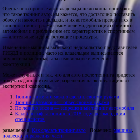
Очень часто простые автовладельцы не до конца понимают,
что такое тюнинг авто, им кажется, что достаточно поставить
обвесу и наклеить накладки, и их автомобиль превратится в
гоночного монстра. На самом деле модернизация серийного
автомобиля и приближение его характеристик к спортивным
— длительные и дорогостоящие процедуры.
Измененные машины вызывают недовольство представителей
ГИБДД и полиции, часто их владельцам выписываются
внушительные штрафы за самовольное изменение
конструкции.
Может случиться и так, что для авто после тюнинга придется
получать дополнительные разрешения на эксплуатацию от
экспертной комиссии.
Тюнинг авто: что можно сделать своими руками
Тюнинг автомобиля – обвес своими руками
По лезвию закона — запрещенный тюнинг автомобиля
Какой штраф за тюнинг в 2018 году: рекомендации
специалистов
размещено в:
Как сделать тюнинг авто
⋅
Помечено:
машины
,
подвеска
,
управления
,
части