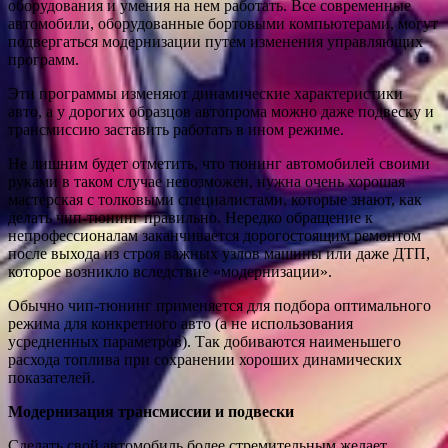
оборудования и умения на нем работать. Все современные
автомобили, оборудованные бортовыми компьютерами, могут
подвергаться модернизации путем изменения управляющих
программ.
Эти программы изменяют динамические характеристики
авто, а у дорогих образцов автопрома можно даже подвеску и
трансмиссию заставить работать в ином режиме.
Не лишним будет отметить, что тюнинг автомобилей своими
руками в таком случае невозможен, нужна очень хорошая
мастерская с толковыми специалистами, которые знают, как
делать чип-тюнинг правильно. Нередко обращение к
непрофессионалам заканчивается дорогостоящим ремонтом
после выхода из строя важных узлов машины или даже ДТП,
которое возникло вследствие «модернизации».
Обычно чип-тюнинг применяется для подбора оптимального
режима для конкретного авто (а не использования
усредненных параметров). Так добиваются наименьшего
расхода топлива при сохранении хороших динамических
показателей.
Модернизация трансмиссии и подвески
Сделать свой автомобиль более стремительным желает