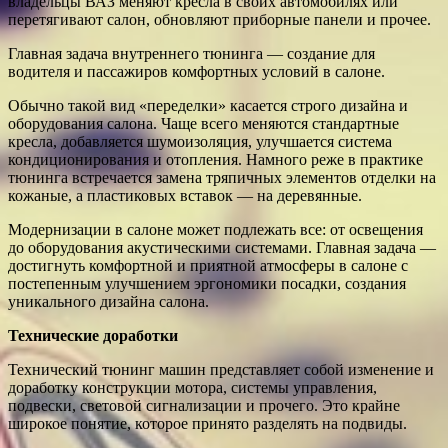
владельцы ВАЗ меняют кресла в своих автомобилях или
перетягивают салон, обновляют приборные панели и прочее.
Главная задача внутреннего тюнинга — создание для
водителя и пассажиров комфортных условий в салоне.
Обычно такой вид «переделки» касается строго дизайна и
оборудования салона. Чаще всего меняются стандартные
кресла, добавляется шумоизоляция, улучшается система
кондиционирования и отопления. Намного реже в практике
тюнинга встречается замена тряпичных элементов отделки на
кожаные, а пластиковых вставок — на деревянные.
Модернизации в салоне может подлежать все: от освещения
до оборудования акустическими системами. Главная задача —
достигнуть комфортной и приятной атмосферы в салоне с
постепенным улучшением эргономики посадки, создания
уникального дизайна салона.
Технические доработки
Технический тюнинг машин представляет собой изменение и
доработку конструкции мотора, системы управления,
подвески, световой сигнализации и прочего. Это крайне
широкое понятие, которое принято разделять на подвиды.