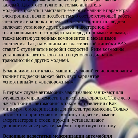
каждый. Для этого нужно не только двигатель
модернизировать и выставить ему оптимальные параметры
электроники, важно позаботиться о соответствующей работе
сцепления и коробки передач. Обычно тюнинг последней
включает установку других валов и шестеренок, с
отличающимися от стандартных передаточными числами, а
также монтаж усиленных компонентов и механизмов
сцепления. Так, на машины из классической линейки ВАЗ
ставят 5-ступенчатые коробки скоростей. Реже возможны
установки на авто такого типа и ценового диапазона
трансмиссий с других моделей.
В зависимости от класса машины, условий ее использования
тюнинг подвески может быть двух вариантов —
«спортивный» и «внедорожный».
В первом случае автомобиль максимально занижают для
улучшения управляемости на высоких скоростях. Так с чего
начать тюнинг автомобиля в таком направлении? Как
минимум, с модернизации двигателя, трансмиссии. Только
после этого приступают к тюнингу подвески, замене
амортизаторов и стоек, пружин, устанавливают
дополнительные рычаги, меняют тормозную систему.
Основные недостатки модернизации автомобиля