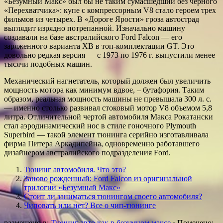
«Безумный Макс» был бы не таким сумасшедший без черного
«Перехватчика»: купе с компрессорным V8 стало героем трех
фильмов из четырех. В «Дороге Ярости» гроза автострад
выглядит изрядно потрепанной. Изначально машину
создавали на базе австралийского Ford Falcon — его
заряженного варианта XB в топ-комплектации GT. Это
довольно редкая версия — с 1973 по 1976 г. выпустили менее
тысячи подобных машин.
Механический нагнетатель, который должен был увеличить
мощность мотора как минимум вдвое, – бутафория. Таким
образом, реальная мощность машины не превышала 300 л. с.
— именно столько развивал стоковый мотор V8 объемом 5,8
литра. Отличительной чертой автомобиля Макса Рокатански
стал аэродинамический нос в стиле гоночного Plymouth
Superbird — такой элемент тюнинга серийно изготавливала
фирма Питера Аркадипейна, одновременно работавшего
дизайнером австралийского подразделения Ford.
Тюнинг автомобиля. Что это?
Заново рожденный: Ford Falcon из оригинальной
трилогии «Безумный Макс»
Стоит ли заниматься тюнингом своего автомобиля?
Чиповать или нет? Все о чип-тюнинге
размещено в:
Тюнинг авто как в безумном максе
⋅
Помечено: