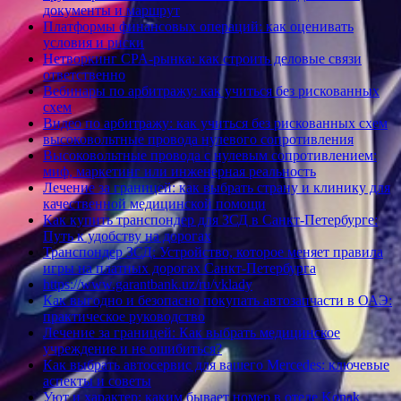
документы и маршрут
Платформы финансовых операций: как оценивать
условия и риски
Нетворкинг CPA-рынка: как строить деловые связи
ответственно
Вебинары по арбитражу: как учиться без рискованных
схем
Видео по арбитражу: как учиться без рискованных схем
высоковольтные провода нулевого сопротивления
Высоковольтные провода с нулевым сопротивлением:
миф, маркетинг или инженерная реальность
Лечение за границей: как выбрать страну и клинику для
качественной медицинской помощи
Как купить транспондер для ЗСД в Санкт-Петербурге:
Путь к удобству на дорогах
Транспондер ЗСД: Устройство, которое меняет правила
игры на платных дорогах Санкт-Петербурга
https://www.garantbank.uz/ru/vklady
Как выгодно и безопасно покупать автозапчасти в ОАЭ:
практическое руководство
Лечение за границей: Как выбрать медицинское
учреждение и не ошибиться?
Как выбрать автосервис для вашего Mercedes: ключевые
аспекты и советы
Уют и характер: каким бывает номер в отеле Konak