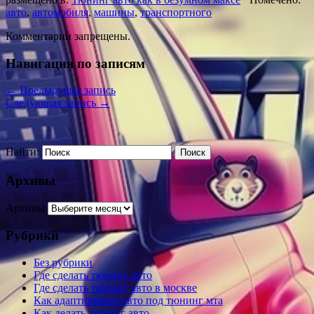
авто
,
автомобиля
,
машины
,
транспортного
Комментарии запрещены.
Навигация по записям
←
Предыдущая запись
Следующая запись
→
Найти:
Архивы
Архивы
Рубрики
Без рубрики
Где сделать тюнинг авто
Где сделать тюнинг авто в москве
Как адаптировать авто под тюнинг мта
Как делать тюнинг авто