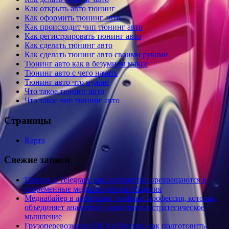
Как открыть авто тюнинг
Как оформить тюнинг авто
Как происходит чип тюнинг авто
Как регистрировать тюнинг авто
Как сделать тюнинг авто
Как сделать тюнинг авто своими руками
Тюнинг авто как в безумном максе
Тюнинг авто с чего начать
Тюнинг авто что нужно
Что такое тюнинг авто
Что такое чип тюнинг авто
Страницы
Карта
Свежие записи
Паблик в Telegram: как сообщества превращаются в
современные медиа и центры общения
Медиабайер в арбитраже трафика: профессия, которая
объединяет аналитику, маркетинг и стратегическое
мышление
Грузоперевозки из ОАЭ в Россию: как подготовить