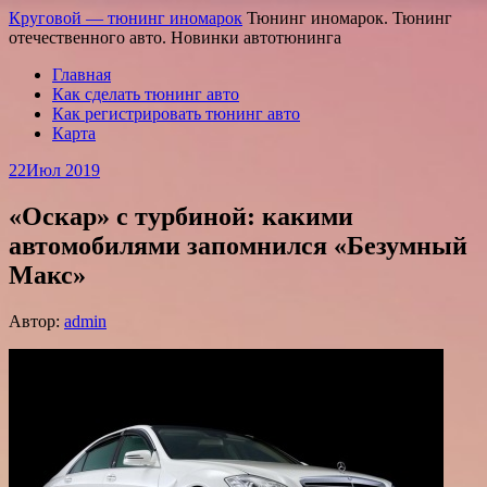
Круговой — тюнинг иномарок
Тюнинг иномарок. Тюнинг
отечественного авто. Новинки автотюнинга
Главная
Как сделать тюнинг авто
Как регистрировать тюнинг авто
Карта
22
Июл 2019
«Оскар» с турбиной: какими
автомобилями запомнился «Безумный
Макс»
Автор:
admin