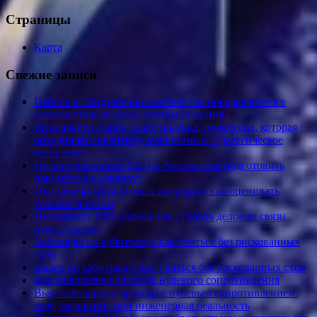
Страницы
Карта
Свежие записи
Паблик в Telegram: как сообщества превращаются в
современные медиа и центры общения
Медиабайер в арбитраже трафика: профессия, которая
объединяет аналитику, маркетинг и стратегическое
мышление
Грузоперевозки из ОАЭ в Россию: как подготовить
документы и маршрут
Платформы финансовых операций: как оценивать
условия и риски
Нетворкинг CPA-рынка: как строить деловые связи
ответственно
Вебинары по арбитражу: как учиться без рискованных
схем
Видео по арбитражу: как учиться без рискованных схем
высоковольтные провода нулевого сопротивления
Высоковольтные провода с нулевым сопротивлением:
миф, маркетинг или инженерная реальность