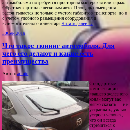
автомобилями потребуется просторная мастерская или гараж.
Обратная картина с легковым авто. Площадь помещения
рассчитывается не только с учетом габаритов транспорта, но и
с учетом удобного размещения оборудования и
вспомогательного инвентаря
Читать далее →
30
Сен 2019
Что такое тюнинг автомобиля. Для
чего его делают и какие есть
преимущества
Автор:
admin
Стандартные
комплектации
«вашего железного
коня» могут вас
мягко сказать — не
устраивать, уж так
устроен человек,
что он всегда
стремиться к