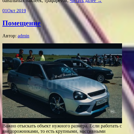
банальных наклеек, трафаретов,
Читать далее →
01
Окт 2019
Помещение
Автор:
admin
Важно отыскать объект нужного размера. Если работать с
внедорожниками, то есть крупными, массивными