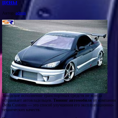
цены
Автор:
admin
Заводское исполнение транспортных средств не всегда
устраивает автовладельцев.
Тюнинг автомобиля
от компании
Delta Customs — это способ улучшения его эксплуатационно-
технических качеств.