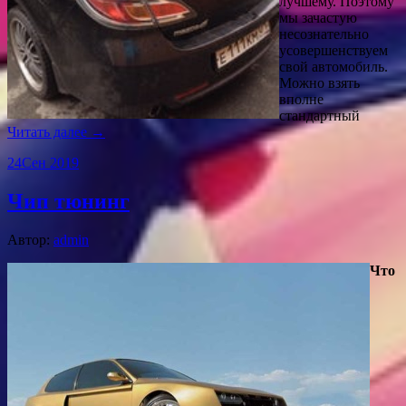
лучшему. Поэтому
мы зачастую
несознательно
усовершенствуем
свой автомобиль.
Можно взять
вполне
стандартный
Читать далее →
24
Сен 2019
Чип тюнинг
Автор:
admin
Что