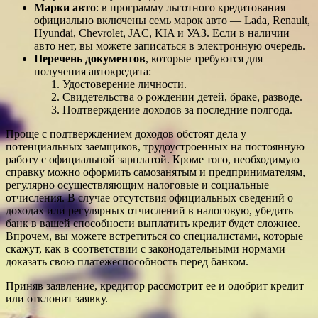
Марки авто
: в программу льготного кредитования
официально включены семь марок авто — Lada, Renault,
Hyundai, Chevrolet, JAC, KIA и УАЗ. Если в наличии
авто нет, вы можете записаться в электронную очередь.
Перечень документов
, которые требуются для
получения автокредита:
Удостоверение личности.
Свидетельства о рождении детей, браке, разводе.
Подтверждение доходов за последние полгода.
Проще с подтверждением доходов обстоят дела у
потенциальных заемщиков, трудоустроенных на постоянную
работу с официальной зарплатой. Кроме того, необходимую
справку можно оформить самозанятым и предпринимателям,
регулярно осуществляющим налоговые и социальные
отчисления. В случае отсутствия официальных сведений о
доходах или регулярных отчислений в налоговую, убедить
банк в вашей способности выплатить кредит будет сложнее.
Впрочем, вы можете встретиться со специалистами, которые
скажут, как в соответствии с законодательными нормами
доказать свою платежеспособность перед банком.
Приняв заявление, кредитор рассмотрит ее и одобрит кредит
или отклонит заявку.