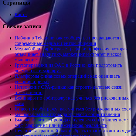
Страницы
Карта
Свежие записи
Паблик в Telegram: как сообщества превращаются в
современные медиа и центры общения
Медиабайер в арбитраже трафика: профессия, которая
объединяет аналитику, маркетинг и стратегическое
мышление
Грузоперевозки из ОАЭ в Россию: как подготовить
документы и маршрут
Платформы финансовых операций: как оценивать
условия и риски
Нетворкинг CPA-рынка: как строить деловые связи
ответственно
Вебинары по арбитражу: как учиться без рискованных
схем
Видео по арбитражу: как учиться без рискованных схем
высоковольтные провода нулевого сопротивления
Высоковольтные провода с нулевым сопротивлением:
миф, маркетинг или инженерная реальность
Лечение за границей: как выбрать страну и клинику для