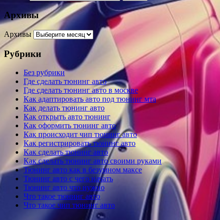
Архивы
Архивы
Рубрики
Без рубрики
Где сделать тюнинг авто
Где сделать тюнинг авто в москве
Как адаптировать авто под тюнинг мта
Как делать тюнинг авто
Как открыть авто тюнинг
Как оформить тюнинг авто
Как происходит чип тюнинг авто
Как регистрировать тюнинг авто
Как сделать тюнинг авто
Как сделать тюнинг авто своими руками
Тюнинг авто как в безумном максе
Тюнинг авто с чего начать
Тюнинг авто что нужно
Что такое тюнинг авто
Что такое чип тюнинг авто