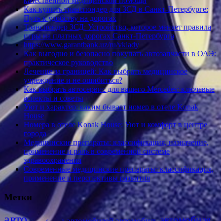
качественной медицинской помощи
Как купить транспондер для ЗСД в Санкт-Петербурге:
Путь к удобству на дорогах
Транспондер ЗСД: Устройство, которое меняет правила
игры на платных дорогах Санкт-Петербурга
https://www.garantbank.uz/ru/vklady
Как выгодно и безопасно покупать автозапчасти в ОАЭ:
практическое руководство
Лечение за границей: Как выбрать медицинское
учреждение и не ошибиться?
Как выбрать автосервис для вашего Mercedes: ключевые
аспекты и советы
Уют и характер: каким бывает номер в отеле Konak
House
Номера в отеле Konak House: Уют и комфорт в центре
города
Медицинские препараты: классификация, назначение,
применение и роль в современной системе
здравоохранения
Современные медицинские препараты: классификация,
применение и перспективы развития
Метки
авто
автомобиля
автомобилей
автомобиль