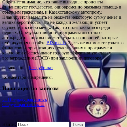
Обратите внимание, что такие выгодные проценты
финансирует государство, одновременно оказывая помощь и
обычным гражданам, и Казахстанскому автопрому.
Планируется выделить из бюджета некоторую сумму денег и,
велика вероятность, что не каждый желающий успеет
осуществить свою мечту. Так что стоит оказаться среди
первых. О результативности программы льготного
автокредитования вы сможете узнать из новостей, которые
публикуются на сайте
BIZ media
. Здесь же вы можете узнать о
финансовых организациях, участвующих в программе и
какую они обеспечивают годовую эффективную ставку
вознаграждения (ГЭСВ) при заключении договора.
размещено в:
Без рубрики
Комментарии запрещены.
Навигация по записям
←
Предыдущая запись
Следующая запись
→
Найти: