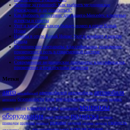
Лечение за границей: Как выбрать медицинское
учреждение и не ошибиться?
Как выбрать автосервис для вашего Mercedes: ключевые
аспекты и советы
Уют и характер: каким бывает номер в отеле Konak
House
Номера в отеле Konak House: Уют и комфорт в центре
города
Медицинские препараты: классификация, назначение,
применение и роль в современной системе
здравоохранения
Современные медицинские препараты: классификация,
применение и перспективы развития
Метки
авто
автомобиля
автомобилей
автомобиль
автолюбителей
внедорожник
безопасности
блок
задних
датчик
автосалон
дизайн
машины
клиентов
колес
китая
компании
замены
подвеска
оборудования
передач
опций
подвески
режиме
скорость
приводом
проверка
сидений
процессе
система
скорости
управления
транспортного
средства