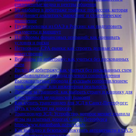
современные медиа и центры общения
Медиабайер в арбитраже трафика: профессия, которая
объединяет аналитику, маркетинг и стратегическое
мышление
Грузоперевозки из ОАЭ в Россию: как подготовить
документы и маршрут
Платформы финансовых операций: как оценивать
условия и риски
Нетворкинг CPA-рынка: как строить деловые связи
ответственно
Вебинары по арбитражу: как учиться без рискованных
схем
Видео по арбитражу: как учиться без рискованных схем
высоковольтные провода нулевого сопротивления
Высоковольтные провода с нулевым сопротивлением:
миф, маркетинг или инженерная реальность
Лечение за границей: как выбрать страну и клинику для
качественной медицинской помощи
Как купить транспондер для ЗСД в Санкт-Петербурге:
Путь к удобству на дорогах
Транспондер ЗСД: Устройство, которое меняет правила
игры на платных дорогах Санкт-Петербурга
https://www.garantbank.uz/ru/vklady
Как выгодно и безопасно покупать автозапчасти в ОАЭ:
практическое руководство