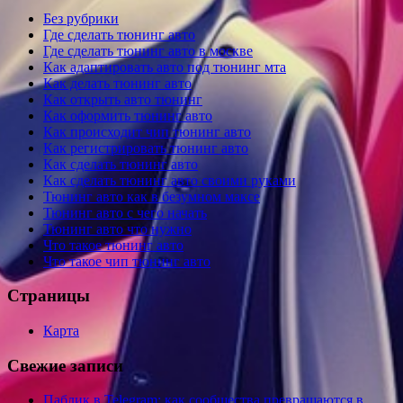
Без рубрики
Где сделать тюнинг авто
Где сделать тюнинг авто в москве
Как адаптировать авто под тюнинг мта
Как делать тюнинг авто
Как открыть авто тюнинг
Как оформить тюнинг авто
Как происходит чип тюнинг авто
Как регистрировать тюнинг авто
Как сделать тюнинг авто
Как сделать тюнинг авто своими руками
Тюнинг авто как в безумном максе
Тюнинг авто с чего начать
Тюнинг авто что нужно
Что такое тюнинг авто
Что такое чип тюнинг авто
Страницы
Карта
Свежие записи
Паблик в Telegram: как сообщества превращаются в