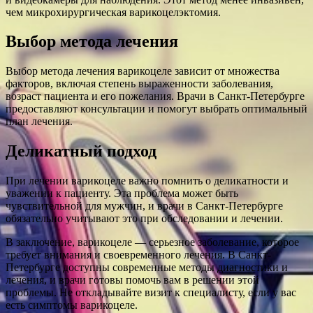
чем микрохирургическая варикоцелэктомия.
Выбор метода лечения
Выбор метода лечения варикоцеле зависит от множества
факторов, включая степень выраженности заболевания,
возраст пациента и его пожелания. Врачи в Санкт-Петербурге
предоставляют консультации и помогут выбрать оптимальный
план лечения.
Деликатный подход
При лечении варикоцеле важно помнить о деликатности и
уважении к пациенту. Эта проблема может быть
чувствительной для мужчин, и врачи в Санкт-Петербурге
обязательно учитывают это при обследовании и лечении.
В заключение, варикоцеле — серьезное заболевание, которое
требует внимания и своевременного лечения. В Санкт-
Петербурге доступны современные методы диагностики и
лечения, и врачи готовы помочь вам в решении этой
проблемы. Не откладывайте визит к специалисту, если у вас
есть симптомы варикоцеле.