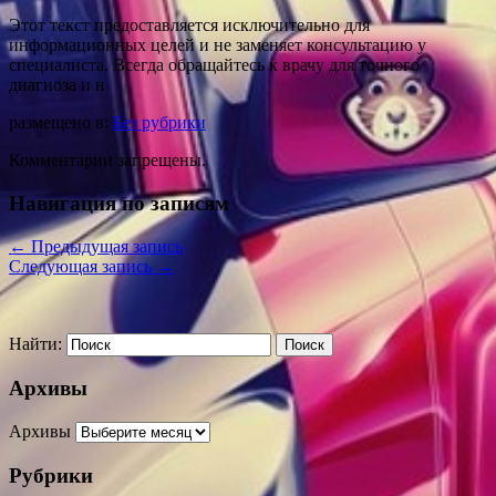
Этот текст предоставляется исключительно для
информационных целей и не заменяет консультацию у
специалиста. Всегда обращайтесь к врачу для точного
диагноза и н
размещено в:
Без рубрики
Комментарии запрещены.
Навигация по записям
←
Предыдущая запись
Следующая запись
→
Найти:
Архивы
Архивы
Рубрики